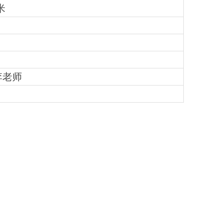
米
李
老师