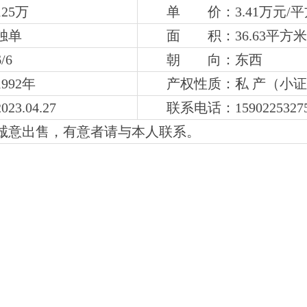
25万
单 价：3.41万元/
独单
面 积：36.63平方米
6
/6
朝 向：东西
992年
产权性质：私 产（小
3.04.27
联系电话：
1590225327
诚意出售，有意者请与本人联系。