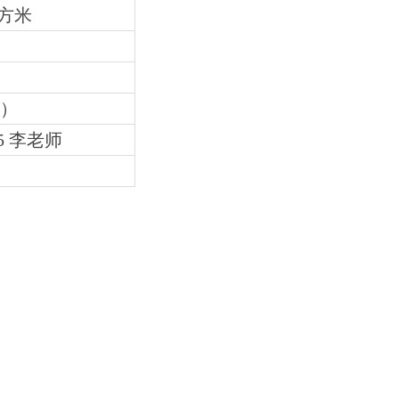
平方米
证）
5 李
老师