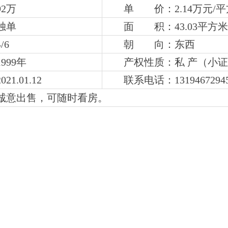
2万
单 价：2.14万元/
独单
面 积：43.03平方米
4
/6
朝 向：东西
999年
产权性质：私 产（小
1.01.12
联系电话：
131946729
诚意出售，可随时看房。