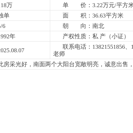
18万
单 价：3.22万元/平方
独单
面 积：36.63平方米
5
/6
朝 向：南北
992年
产权性质：私 产（小证）
联系电话：
13821551856、
5.08.07
老师
此房采光好，南面两个大阳台宽敞明亮，
诚意出售